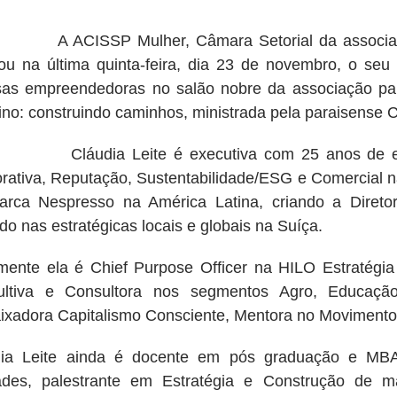
ISSP Mulher, Câmara Setorial da associação 
zou na última quinta-feira, dia 23 de novembro, o se
sas empreendedoras no salão nobre da associação par
ino: construindo caminhos, ministrada pela paraisense C
dia Leite é executiva com 25 anos de experi
rativa, Reputação, Sustentabilidade/ESG e Comercial n
rca Nespresso na América Latina, criando a Diretor
do nas estratégicas locais e globais na Suíça.
mente ela é Chief Purpose Officer na HILO Estratégi
ultiva e Consultora nos segmentos Agro, Educação
xadora Capitalismo Consciente, Mentora no Movimento 
ia Leite ainda é docente em pós graduação e MBA 
des, palestrante em Estratégia e Construção de mar