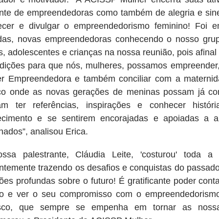
te de empreendedoras como também de alegria e siner
lecer e divulgar o empreendedorismo feminino! Foi e
idas, novas empreendedoras conhecendo o nosso gru
s, adolescentes e crianças na nossa reunião, pois afinal
dições para que nós, mulheres, possamos empreender,
r Empreendedora e também conciliar com a maternid
o onde as novas gerações de meninas possam já co
am ter referências, inspirações e conhecer histór
ecimento e se sentirem encorajadas e apoiadas a a
nados”, analisou Erica.
ossa palestrante, Cláudia Leite, 'costurou' toda 
antemente trazendo os desafios e conquistas do passado
xões profundas sobre o futuro! É gratificante poder co
o e ver o seu compromisso com o empreendedorismo
sco, que sempre se empenha em tornar as nossas