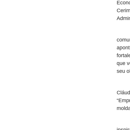
Econo
Cerim
Admin
Em s
comun
apont
forta
que v
seu o
Comp
Cláud
“Empr
molda
Para
inspi