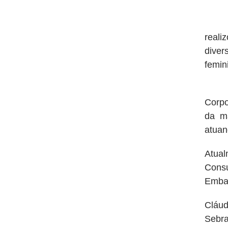
A AC
reali
diver
femin
Cláu
Corpo
da ma
atuan
Atual
Cons
Embai
Cláud
Sebra