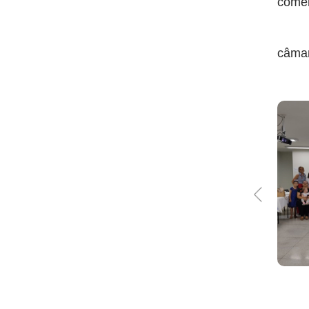
comem
Para
câmar