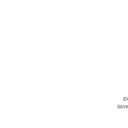
E
Sicr