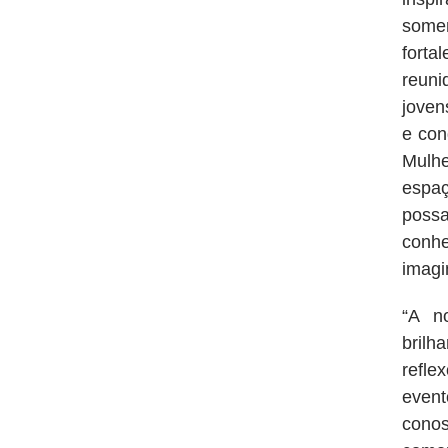
somen
forta
reun
joven
e con
Mulhe
espaç
poss
conh
imagi
“A n
brilh
refle
event
cono