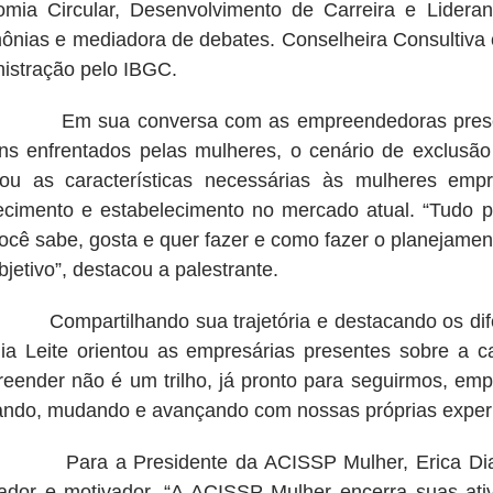
mia Circular, Desenvolvimento de Carreira e Lidera
ônias e mediadora de debates. Conselheira Consultiva 
istração pelo IBGC.
ua conversa com as empreendedoras presentes, 
s enfrentados pelas mulheres, o cenário de exclusão 
ou as características necessárias às mulheres emp
lecimento e estabelecimento no mercado atual. “Tudo pa
ocê sabe, gosta e quer fazer e como fazer o planejamen
bjetivo”, destacou a palestrante.
artilhando sua trajetória e destacando os difere
ia Leite orientou as empresárias presentes sobre a
eender não é um trilho, já pronto para seguirmos, emp
ndo, mudando e avançando com nossas próprias experiê
 a Presidente da ACISSP Mulher, Erica Dias Gar
rador e motivador. “A ACISSP Mulher encerra suas at