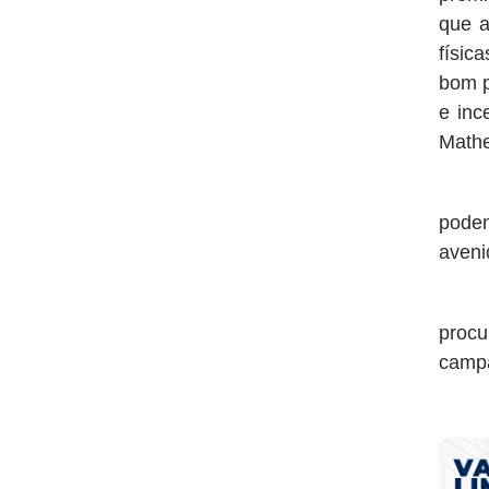
que a
físic
bom p
e inc
Mathe
Os i
pode
aveni
Os a
procu
campa