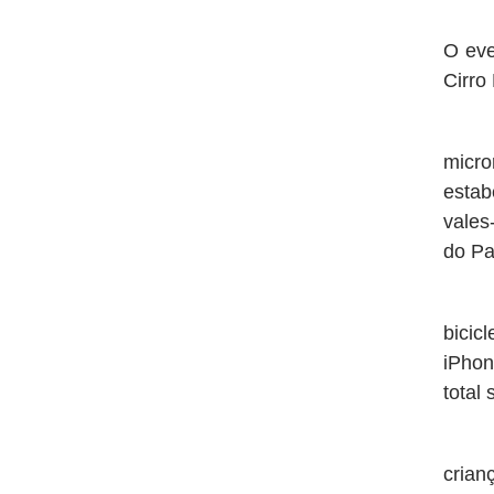
A AC
O eve
Cirro
A ca
micro
estab
vales
do Pa
Dent
bicic
iPhon
total
Ao l
crian