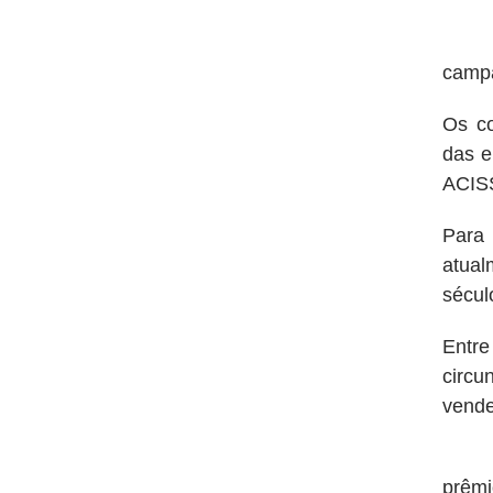
O ap
campa
Os co
das e
ACIS
Para
atual
sécul
Entr
circu
vende
“Est
prêmi