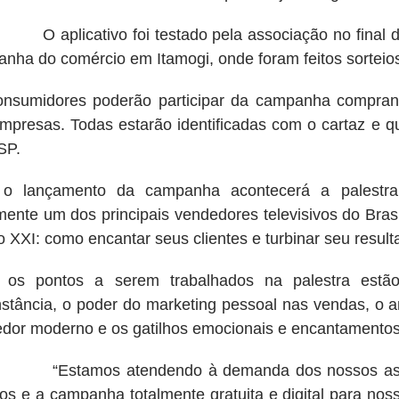
licativo foi testado pela associação no final do
nha do comércio em Itamogi, onde foram feitos sorteio
nsumidores poderão participar da campanha comprand
mpresas. Todas estarão identificadas com o cartaz e q
SP.
 o lançamento da campanha acontecerá a palestra 
mente um dos principais vendedores televisivos do Bras
o XXI: como encantar seus clientes e turbinar seu result
e os pontos a serem trabalhados na palestra estã
nstância, o poder do marketing pessoal nas vendas, o a
dor moderno e os gatilhos emocionais e encantamentos 
amos atendendo à demanda dos nossos associa
os e a campanha totalmente gratuita e digital para nos