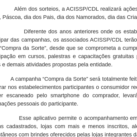
 dos sorteios, a ACISSP/CDL realizará ações come
 Páscoa, dia dos Pais, dia dos Namorados, dia das Cria
rente dos anos anteriores onde os estabeleci
cipar das campanhas, os associados ACISSP/CDL terão g
“Compra da Sorte”, desde que se comprometa a cumpri
cipação em cursos, palestras e capacitações gratuitas
 e demais atividades propostas pela entidade.
mpanha “Compra da Sorte” será totalmente feita p
ar nos estabelecimentos participantes o consumidor
er escaneado pelo smartphone do comprador, levar
mações pessoais do participante.
 aplicativo permite o acompanhamento em tempo
s cadastrados, lojas com mais e menos inscritos, al
ntâneos com brindes oferecidos pelas lojas integrantes