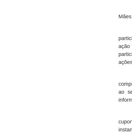
Além
Mães,
Dife
parti
ação 
parti
ações
A ca
compr
ao s
infor
Esse
cupon
insta