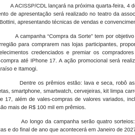
ISSP/CDL lançará na próxima quarta-feira, 4 de m
nto de apresentação será realizado no teatro da assoc
 Bottini, apresentando técnicas de vendas e convencimen
mpanha “Compra da Sorte” tem por objetivo pro
rregião para comprarem nas lojas participantes, pro
elecimentos credenciados e premiar os compradore
-compra até IPhone 17. A ação promocional será real
raíso e Itamogi.
re os prêmios estão: lava e seca, robô aspirador,
letas, smartphone, smartwatch, cervejeiras, kit limpa carro
e 17, além de vales-compras de valores variados, in
 são mais de R$ 100 mil em prêmios.
ongo da campanha serão quatro sorteios: no di
ças e do final de ano que acontecerá em Janeiro de 202